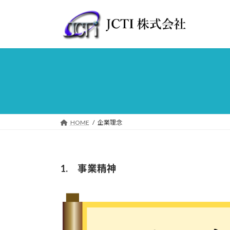
コ
ナ
ン
ビ
テ
ゲ
ン
ー
ツ
シ
へ
ョ
ス
ン
キ
に
ッ
移
プ
動
HOME
企業理念
1. 事業精神