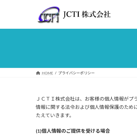
コ
ナ
ン
ビ
テ
ゲ
ン
ー
ツ
シ
へ
ョ
ス
ン
キ
に
ッ
移
プ
動
HOME
プライバシーポリシー
ＪＣＴＩ株式会社は、お客様の個人情報がプ
情報に関する法令および個人情報保護のため
たえていきます。
(1)個人情報のご提供を受ける場合