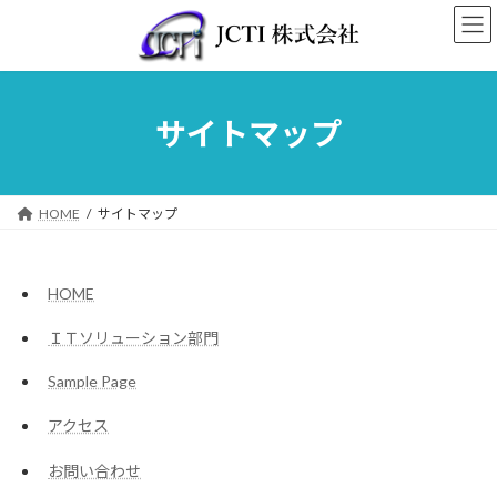
コ
ナ
ン
ビ
テ
ゲ
ン
ー
ツ
シ
へ
ョ
サイトマップ
ス
ン
キ
に
ッ
移
プ
動
HOME
サイトマップ
HOME
ＩＴソリューション部門
Sample Page
アクセス
お問い合わせ